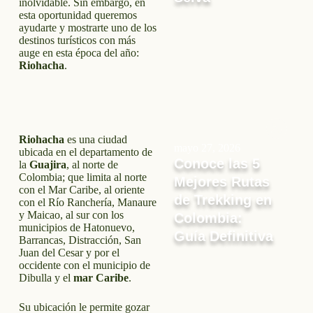
inolvidable. Sin embargo, en
esta oportunidad queremos
ayudarte y mostrarte uno de los
destinos turísticos con más
auge en esta época del año:
Riohacha
.
Riohacha
es una ciudad
mayo 27, 2026
ubicada en el departamento de
Conoce las 5
la
Guajira
, al norte de
Colombia; que limita al norte
Mejores Rutas
con el Mar Caribe, al oriente
de Trekking en
con el Río Ranchería, Manaure
y Maicao, al sur con los
Colombia:
municipios de Hatonuevo,
Guía Definitiva
Barrancas, Distracción, San
Juan del Cesar y por el
occidente con el municipio de
Dibulla y el
mar Caribe
.
Su ubicación le permite gozar