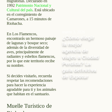
migratorias. Declarado en
1992
Patrimonio Nacional y
Cultural del país
. Está ubicado
en el corregimiento de
Camarones, a 15 minutos de
Riohacha.
marzo 3, 2026
En Los Flamencos,
¿Cómo elegir
encontrarás un hermoso paisaje
de lagunas y bosque seco;
la mejor
además de la diversidad de
agencia de
aves, principalmente de
radiantes y esbeltos flamencos,
viajes a Ciudad
por lo que este territorio recibe
Perdida? La
su nombre.
guía definitiva
Si decides visitarlo, recuerda
de Expotur
respetar las recomendaciones
para hacer la experiencia
agradable para ti y los animales
que habitan en el santuario.
Muelle Turístico de