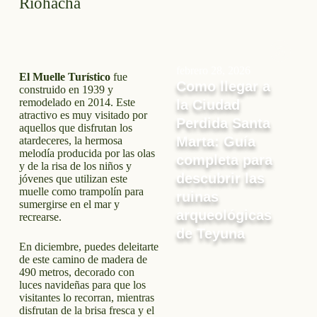
Riohacha
febrero 28, 2026
El Muelle Turístico
fue
Como llegar a
construido en 1939 y
remodelado en 2014. Este
la Ciudad
atractivo es muy visitado por
Perdida Santa
aquellos que disfrutan los
Marta: Guía
atardeceres, la hermosa
melodía producida por las olas
completa para
y de la risa de los niños y
descubrir las
jóvenes que utilizan este
muelle como trampolín para
ruinas
sumergirse en el mar y
arqueológicas
recrearse.
de Teyuna
En diciembre, puedes deleitarte
de este camino de madera de
490 metros, decorado con
luces navideñas para que los
visitantes lo recorran, mientras
disfrutan de la brisa fresca y el