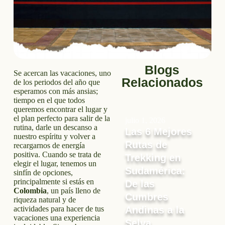
Blogs
Se acercan las vacaciones, uno
Relacionados
de los periodos del año que
esperamos con más ansias;
tiempo en el que todos
queremos encontrar el lugar y
el plan perfecto para salir de la
julio 1, 2026
rutina, darle un descanso a
Las 6 Mejores
nuestro espíritu y volver a
Rutas de
recargarnos de energía
positiva. Cuando se trata de
Trekking en
elegir el lugar, tenemos un
Sudamérica:
sinfín de opciones,
principalmente si estás en
De las
Colombia
, un país lleno de
Cumbres
riqueza natural y de
actividades para hacer de tus
Andinas a la
vacaciones una experiencia
Selva