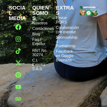
SOCIA
QUIEN
EXTRA
L
SOMO
S
MEDIA
S
Enviar
PQRS
Nosotros
Colaboración
Contáctenos
con expotur
Blog
Sponsorship
Faq /
&
Expotur
Partnership
RNT No.
Feedback
30274
en Google
Business
C.I.
Expotur
S.A.S.