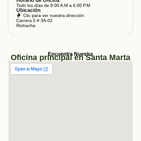
Horario de Oficina
Todo los días de 8.00 A.M a 6.00 P.M
Ubicación
Clic para ver nuestra dirección
Carrera 5 # 3A-02
Riohacha
Encuentra Nuestra
Oficina principal en Santa Marta