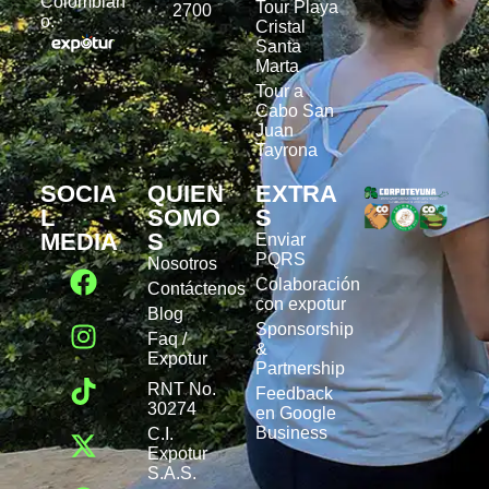
Colombian
Tour Playa
2700
o.
Cristal
Santa
Marta
Tour a
Cabo San
Juan
Tayrona
SOCIA
QUIEN
EXTRA
L
SOMO
S
MEDIA
S
Enviar
PQRS
Nosotros
Colaboración
Contáctenos
con expotur
Blog
Sponsorship
Faq /
&
Expotur
Partnership
RNT No.
Feedback
30274
en Google
Business
C.I.
Expotur
S.A.S.