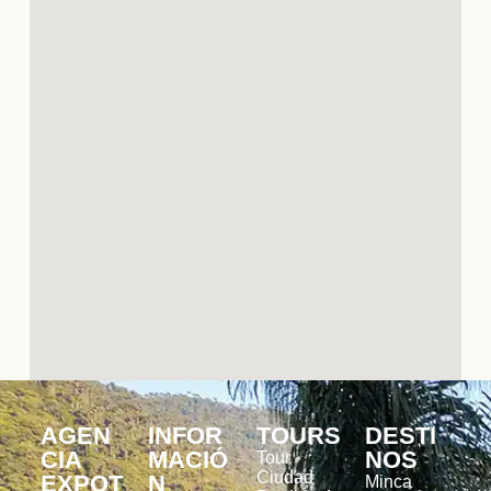
AGEN
INFOR
TOURS
DESTI
CIA
MACIÓ
NOS
Tour
Ciudad
EXPOT
N
Minca