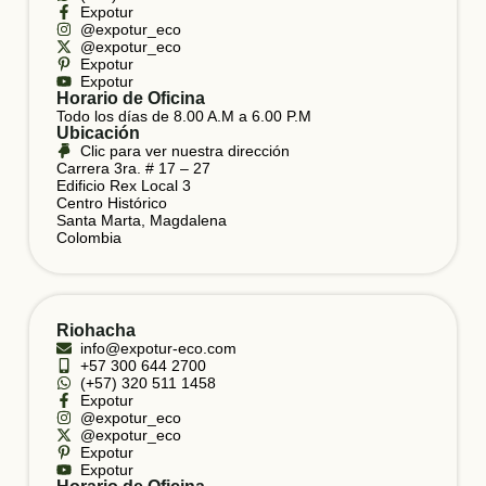
Expotur
@expotur_eco
@expotur_eco
Expotur
Expotur
Horario de Oficina
Todo los días de 8.00 A.M a 6.00 P.M
Ubicación
Clic para ver nuestra dirección
Carrera 3ra. # 17 – 27
Edificio Rex Local 3
Centro Histórico
Santa Marta, Magdalena
Colombia
Riohacha
info@expotur-eco.com
+57 300 644 2700
(+57) 320 511 1458
Expotur
@expotur_eco
@expotur_eco
Expotur
Expotur