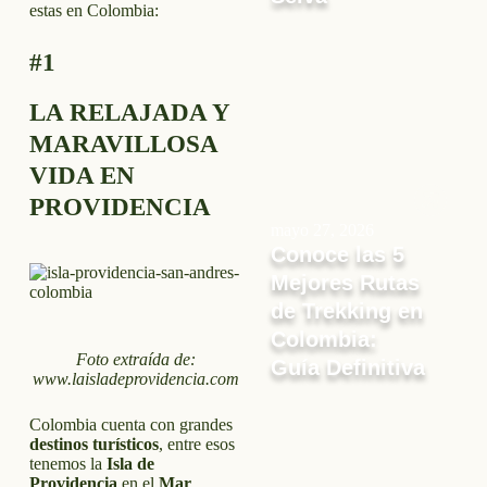
estas en Colombia:
#1
LA RELAJADA Y
MARAVILLOSA
VIDA EN
PROVIDENCIA
mayo 27, 2026
Conoce las 5
Mejores Rutas
de Trekking en
Colombia:
Foto extraída de:
Guía Definitiva
www.laisladeprovidencia.com
Colombia cuenta con grandes
destinos turísticos
, entre esos
tenemos la
Isla de
Providencia
en el
Mar