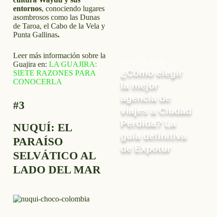
entornos
, conociendo lugares
asombrosos como las Dunas
de Taroa, el Cabo de la Vela y
Punta Gallinas
.
Leer más información sobre la
marzo 3, 2026
Guajira en:
LA GUAJIRA:
¿Cómo elegir
SIETE RAZONES PARA
CONOCERLA
la mejor
agencia de
#3
viajes a Ciudad
Perdida? La
NUQUÍ: EL
guía definitiva
PARAÍSO
de Expotur
SELVÁTICO AL
LADO DEL MAR