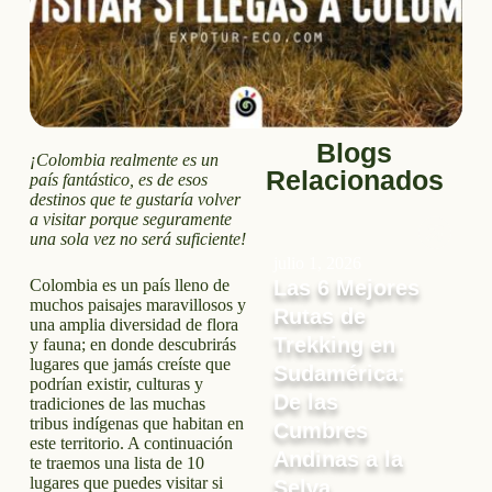
Blogs
¡Colombia realmente es un
Relacionados
país fantástico, es de esos
destinos que te gustaría volver
a visitar porque seguramente
una sola vez no será suficiente!
julio 1, 2026
Colombia es un país lleno de
Las 6 Mejores
muchos paisajes maravillosos y
Rutas de
una amplia diversidad de flora
Trekking en
y fauna; en donde descubrirás
lugares que jamás creíste que
Sudamérica:
podrían existir, culturas y
De las
tradiciones de las muchas
tribus indígenas que habitan en
Cumbres
este territorio. A continuación
Andinas a la
te traemos una lista de 10
lugares que puedes visitar si
Selva