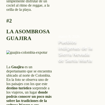
simplemente disfrutar de un
coctel al ritmo de reggae, a la
orilla de la playa.
#2
LA ASOMBROSA
marzo 8, 2026
GUAJIRA
Pueblos
indígenas de la
Sierra Nevada
de Santa Marta
La
Guajira
es un
depertamanto que se encuentra
ubicado al norte de Colombia.
En la foto se observa uno de
los paisajes con los que este
destino turístico
sorprende a
los viajeros, un lugar
donde
podrás conocer un poco más
sobre las tradiciones de la
cultura Wayuu
y sus