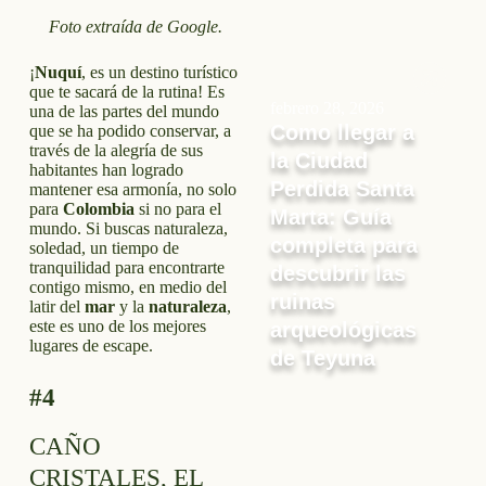
Foto extraída de Google.
¡
Nuquí
, es un destino turístico
que te sacará de la rutina! Es
febrero 28, 2026
una de las partes del mundo
Como llegar a
que se ha podido conservar, a
través de la alegría de sus
la Ciudad
habitantes han logrado
Perdida Santa
mantener esa armonía, no solo
para
Colombia
si no para el
Marta: Guía
mundo. Si buscas naturaleza,
completa para
soledad, un tiempo de
tranquilidad para encontrarte
descubrir las
contigo mismo, en medio del
ruinas
latir del
mar
y la
naturaleza
,
este es uno de los mejores
arqueológicas
lugares de escape.
de Teyuna
#4
CAÑO
CRISTALES, EL