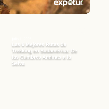
julio 1, 2026
Las 6 Mejores Rutas de
Trekking en Sudamérica: De
las Cumbres Andinas a la
Selva