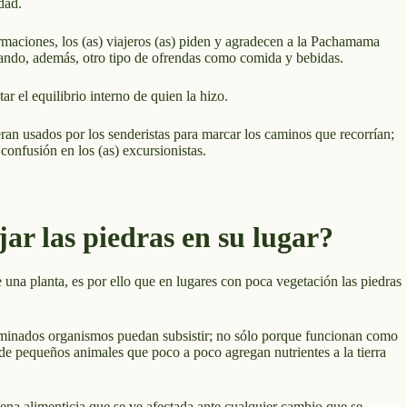
dad.
maciones, los (as) viajeros (as) piden y agradecen a la Pachamama
jando, además, otro tipo de ofrendas como comida y bebidas.
ar el equilibrio interno de quien la hizo.
eran usados por los senderistas para marcar los caminos que recorrían;
 confusión en los (as) excursionistas.
ar las piedras en su lugar?
 una planta, es por ello que en lugares con poca vegetación las piedras
erminados organismos puedan subsistir; no sólo porque funcionan como
a de pequeños animales que poco a poco agregan nutrientes a la tierra
dena alimenticia que se ve afectada ante cualquier cambio que se