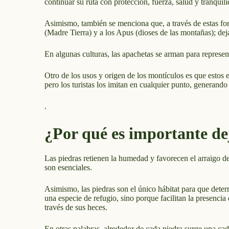
continuar su ruta con protección, fuerza, salud y tranquili
Asimismo, también se menciona que, a través de estas for
(Madre Tierra) y a los Apus (dioses de las montañas); de
En algunas culturas, las apachetas se arman para represent
Otro de los usos y origen de los montículos es que estos 
pero los turistas los imitan en cualquier punto, generando
.
¿Por qué es importante dej
Las piedras retienen la humedad y favorecen el arraigo de
son esenciales.
Asimismo, las piedras son el único hábitat para que det
una especie de refugio, sino porque facilitan la presenci
través de sus heces.
En otras palabras, alrededor de cada piedra surge una ca