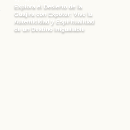
Explora el Desierto de la
Guajira con Expotur: Vive la
Autenticidad y Espiritualidad
de un Destino Inigualable